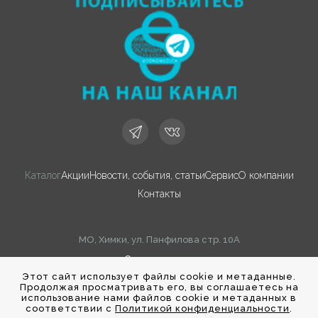
Каталог
Акции
Новости, события, статьи
Сервис
О компании
Контакты
МО, Химки, ул. Панфилова стр. 10А
Cхема проезда
Этот сайт использует файлы cookie и метаданные.
Продолжая просматривать его, вы соглашаетесь на
© 2002-2026 Sonomedica
использование нами файлов cookie и метаданных в
соответствии с
Политикой конфиденциальности
.
Политика конфиденциальности