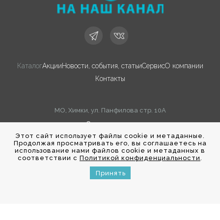
Каталог
Акции
Новости, события, статьи
Сервис
О компании
Контакты
МО, Химки, ул. Панфилова стр. 10А
Cхема проезда
Этот сайт использует файлы cookie и метаданные.
Продолжая просматривать его, вы соглашаетесь на
© 2002-2026 Sonomedica
использование нами файлов cookie и метаданных в
соответствии с
Политикой конфиденциальности
.
Политика конфиденциальности
Принять