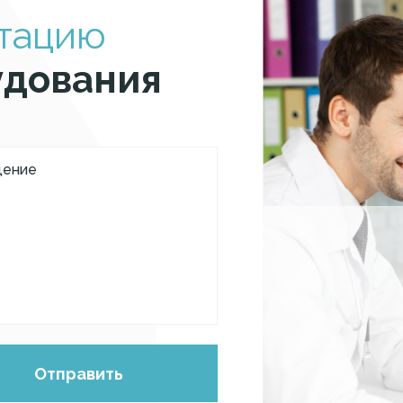
ьтацию
удования
Отправить