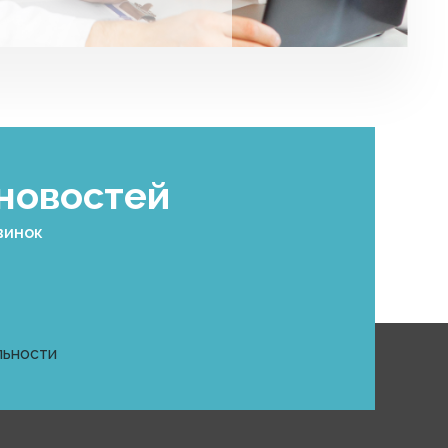
 новостей
винок
льности