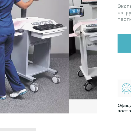
Эксп
нагр
тест
Офиц
поста