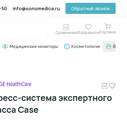
-50
info@sonomedica.ru
Обратный звонок
Корзина
Сравнение
Избранное
Медицинские мониторы
Косметология
ВЕТ о
ресс-система экспертного
асса Case