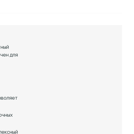
тный
ачен для
зволяет
зочных
лексный