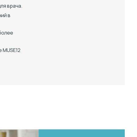
ля врача.
ий в
более
е MUSE12