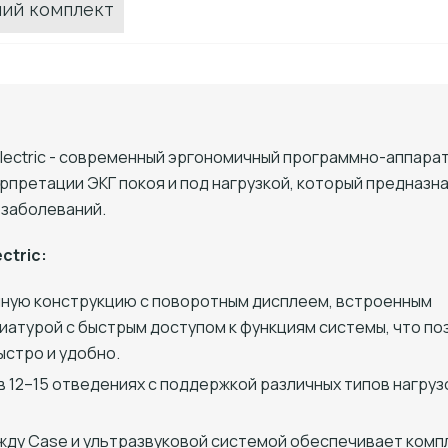
ий комплект
Electric - современный эргономичный программно-аппара
претации ЭКГ покоя и под нагрузкой, который предназн
 заболеваний.
ctric:
ную конструкцию с поворотным дисплеем, встроенным
атурой с быстрым доступом к функциям системы, что по
стро и удобно.
 в 12–15 отведениях с поддержкой различных типов нагру
жду Case и ультразвуковой системой обеспечивает комп