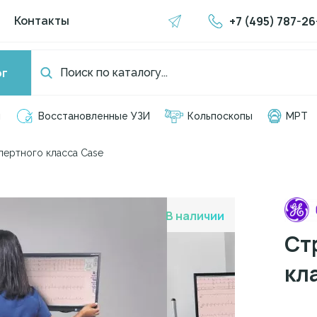
+7 (495) 787-26
Контакты
ог
я
Восстановленные УЗИ
Кольпоскопы
МРТ
пертного класса Case
В наличии
Ст
кл